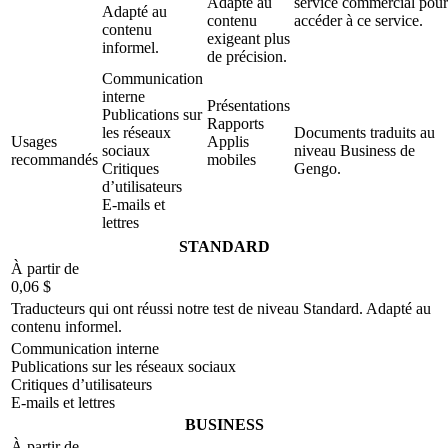
Adapté au
service commercial pour
Adapté au
contenu
accéder à ce service.
contenu
exigeant plus
informel.
de précision.
Communication
interne
Présentations
Publications sur
Rapports
les réseaux
Documents traduits au
Usages
Applis
sociaux
niveau Business de
recommandés
mobiles
Critiques
Gengo.
Localisation
d’utilisateurs
de sites Web
E-mails et
lettres
STANDARD
À partir de
0,06 $
Traducteurs qui ont réussi notre test de niveau Standard. Adapté au
contenu informel.
Communication interne
Publications sur les réseaux sociaux
Critiques d’utilisateurs
E-mails et lettres
BUSINESS
À partir de