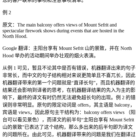
您的客户联系的事项和注意事项清单。
例 2
原文：The main balcony offers views of Mount Sefrit and
spectacular firework shows during events that are hosted in the
North Hood.
Google 翻译：主阳台享有 Mount Sefrit 山的景致，并在 North
Hood 举办的活动期间举办壮观的烟火表演。
从例 1 可见，暂且不论其中是否有错误，机器翻译出来的句子
非常长，而中文的句子结构相对来说更简单且不喜兀长，因此
机器翻译带来的第一个问题就是“直译长句”，而且机器翻译的
结果还会影响到译者的思考，在机器翻译结果的先入为主的影
响下，最终的译文有时仍然无法避免超长句的出现。例 2 的错
误则非常明显。原句的限定动词是 offers，其主语是 balcony，
宾语是 views，因此原句主干结构为：balcony offers views （阳
台可以看见景色），而译文的前半句“主阳台享有 Mount Sefrit
山的景致”已表达了这个结构，那么多出来的后半句即为译文
的问题所在。由此可见，机器翻译带来的问题是我们在翻译过