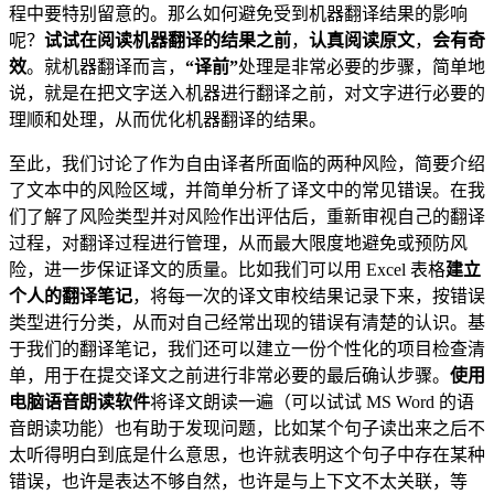
程中要特别留意的。那么如何避免受到机器翻译结果的影响
呢？
试试在阅读机器翻译的结果之前
，
认真阅读原文
，
会有奇
效
。就机器翻译而言，
“译前”
处理是非常必要的步骤，简单地
说，就是在把文字送入机器进行翻译之前，对文字进行必要的
理顺和处理，从而优化机器翻译的结果。
至此，我们讨论了作为自由译者所面临的两种风险，简要介绍
了文本中的风险区域，并简单分析了译文中的常见错误。在我
们了解了风险类型并对风险作出评估后，重新审视自己的翻译
过程，对翻译过程进行管理，从而最大限度地避免或预防风
险，进一步保证译文的质量。比如我们可以用 Excel 表格
建立
个人的翻译笔记
，将每一次的译文审校结果记录下来，按错误
类型进行分类，从而对自己经常出现的错误有清楚的认识。基
于我们的翻译笔记，我们还可以建立一份个性化的项目检查清
单，用于在提交译文之前进行非常必要的最后确认步骤。
使用
电脑语音朗读软件
将译文朗读一遍（可以试试 MS Word 的语
音朗读功能）也有助于发现问题，比如某个句子读出来之后不
太听得明白到底是什么意思，也许就表明这个句子中存在某种
错误，也许是表达不够自然，也许是与上下文不太关联，等