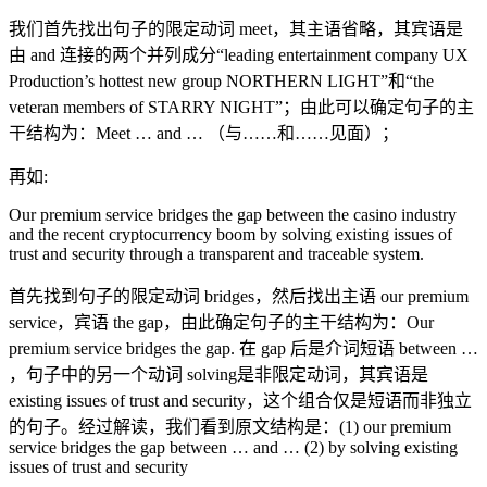
我们首先找出句子的限定动词 meet，其主语省略，其宾语是
由 and 连接的两个并列成分“leading entertainment company UX
Production’s hottest new group NORTHERN LIGHT”和“the
veteran members of STARRY NIGHT”；由此可以确定句子的主
干结构为：Meet … and … （与……和……见面）；
再如:
Our premium service bridges the gap between the casino industry
and the recent cryptocurrency boom by solving existing issues of
trust and security through a transparent and traceable system.
首先找到句子的限定动词 bridges，然后找出主语 our premium
service，宾语 the gap，由此确定句子的主干结构为：Our
premium service bridges the gap. 在 gap 后是介词短语 between …
，句子中的另一个动词 solving是非限定动词，其宾语是
existing issues of trust and security，这个组合仅是短语而非独立
的句子。经过解读，我们看到原文结构是：(1) our premium
service bridges the gap between … and … (2) by solving existing
issues of trust and security