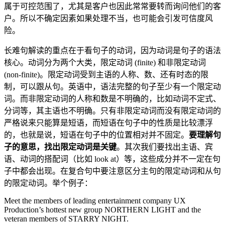
属于可控范围了，尤其是客户也因此常常要转而询问他们的客
户。所以不确定因素如果处理不当，也可能会引发可信度风
险。
长难句解读的重点在于看句子的动词，因为动词是句子的语法
核心。动词分为两个大类，限定动词 (finite) 和非限定动词
(non-finite)。限定动词受到主语的人称、数、还有时态的限
制，可以跟从句。英语中，语法完整的句子至少有一个限定动
词。而非限定动词的人称和数是不明确的，比如动词不定式、
分词等，其主语也不明确。只有非限定动词而没有限定动词的
严格说来只能算是短语，而短语在句子中的性质是比较漂浮
的，也就是说，短语在句子中的位置相对并不固定。
要理解句
子的意思，找出限定动词是关键
。其次我们要找出主语、宾
语、动词的搭配词（比如 look at）等，这些成分并不一定在句
子中都会出现。在复合句中要注意区分主句的限定动词和从句
的限定动词。举个例子：
Meet the members of leading entertainment company UX
Production’s hottest new group NORTHERN LIGHT and the
veteran members of STARRY NIGHT.