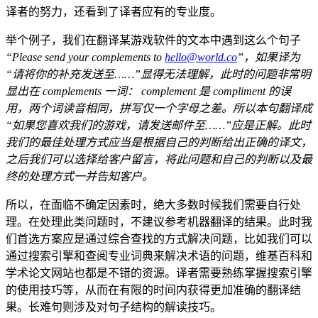
译者的努力，还看到了译者应有的专业度。
举个例子，我们在翻译某游戏软件的文本中遇到这么个句子
“Please send your complements to
hello@world.co
”，如果译为
“请将你的补充发送至……”显得无法理解，此时的问题非常明
显出在 complements 一词： complement 是 compliment 的误
用，两个词读音相同，拼写仅一个字母之差。所以本句翻译成
“如果您喜欢我们的游戏，请发送邮件至……”应是正解。此时
我们的最佳处理方式应当是根据自己的判断给出正确的译文，
之后我们可以选择给客户留言，将此问题和自己的判断以及最
终的处理方式一并告知客户。
所以，在面临不确定因素时，绝大多数时候我们需要自行处
理。在处理此类问题时，不建议参考机器翻译的结果。此时我
们首选方案应是通过综合查找的方式解决问题，比如我们可以
通过搜索引擎和查阅专业词典来解决术语的问题，维基百科和
学术论文网站也都是不错的资源。译者需要熟练掌握搜索引擎
的使用技巧等，从而在有限的时间内获得更加准确的翻译结
果。长难句则涉及对句子结构的解读技巧。