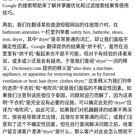
Google 的搜索帮助来了解并掌握优化和过滤搜索结果等使用
技巧。
再如，我们在翻译某些旅游短租网站的住宿简介时，在
bathroom amenities 一栏里列举着 safety box, bathrobe, shoes,
iron, dryer，其中“dryer”是非常普通的词汇，却让我们面临不
确定性因素。Google 翻译提供的结果是“烘干机”，虽然在浴
室里有“烘干机”看起来也不是不可能，但对于有经验的译者来
说，或多或少还是会有疑虑。于是我们查阅“dryer”一词的释
义，Dictionary.com 提供的释义是“also drier. a machine,
appliance, or apparatus for removing moisture, as by forced
ventilation or heat: hair dryer; clothes dryer.” 这条释义为我们列举
的选项“干衣机”和“电吹风”就是我们面临的不确定性因素。如
果我们注意到该民宿位于泰国，问题就迎刃而解了，因为这表
明“干衣机”是完全没有必要的设施，可以确定此处的“dryer”应
译为“电吹风”。由此可见，如果我们对机器翻译的结果不再深
究，很容易导致译文出错，且错在非常普通的词汇；或我们注
意到了这个不确定性因素，但在自行查阅解决问题之前，给客
户留言请客户澄清“dryer”是什么，那么客户对此会怎么想就不