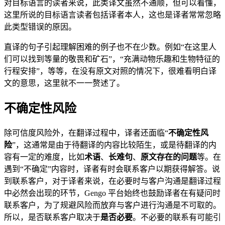
对目标语言的读者来说，此类译文虽然不通顺，但可以看懂，
这里所说的目标语言读者包括译者本人，这也是译者常常忽略
此类型错误的原因。
直译的句子引起理解困难的例子也不在少数。例如“在这里人
们可以找到等量的敬畏和矿石”，“充满动物乐趣和生物特征的
行程安排”，等等，在没有原文对照的情况下，很难看明白译
文的意思，这里就不一一赘述了。
不确定性风险
除可信度风险外，在翻译过程中，译者还面临“
不确定性风
险
”，这通常是由于待翻译的内容比较陌生，或是待翻译的内
容有一定的难度，比如
术语
、
长难句
、
原文存在的问题
等。在
遇到“不确定”内容时，译者有时会联系客户以期获得解答。说
到联系客户，对于译者来说，在必要时与客户沟通是翻译过程
中必然会出现的环节，Gengo 平台始终也鼓励译者在有疑问时
联系客户，为了规避风险而放弃与客户进行沟通是不可取的。
所以，是否联系客户取决于
是否必要
。不必要的联系有可能引