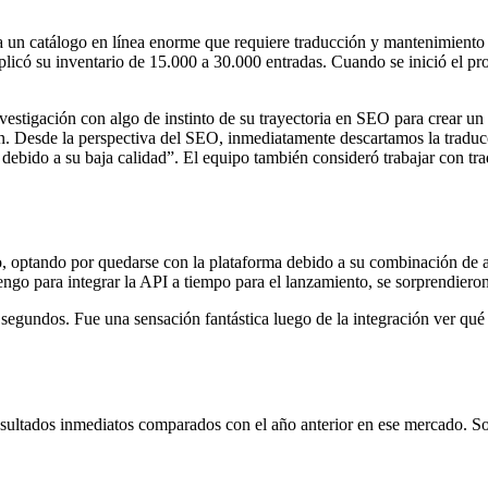
a un catálogo en línea enorme que requiere traducción y mantenimient
licó su inventario de 15.000 a 30.000 entradas. Cuando se inició el pro
vestigación con algo de instinto de su trayectoria en SEO para crear u
n. Desde la perspectiva del SEO, inmediatamente descartamos la traduc
ebido a su baja calidad”. El equipo también consideró trabajar con tra
optando por quedarse con la plataforma debido a su combinación de alt
ngo para integrar la API a tiempo para el lanzamiento, se sorprendieron
undos. Fue una sensación fantástica luego de la integración ver qué fá
 resultados inmediatos comparados con el año anterior en ese mercado. 