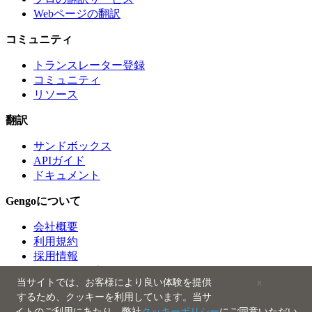
Webページの翻訳
コミュニティ
トランスレーター登録
コミュニティ
リソース
翻訳
サンドボックス
APIガイド
ドキュメント
Gengoについて
会社概要
利用規約
採用情報
クオリティポリシー
当サイトでは、お客様により良い体験を提供
x
サポート
するため、クッキーを利用しています。当サ
プレス
イトのご利用にあたり、弊社
クッキーポリシー
にご同意いただい