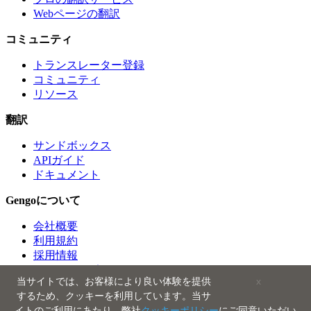
Webページの翻訳
コミュニティ
トランスレーター登録
コミュニティ
リソース
翻訳
サンドボックス
APIガイド
ドキュメント
Gengoについて
会社概要
利用規約
採用情報
クオリティポリシー
当サイトでは、お客様により良い体験を提供
x
サポート
するため、クッキーを利用しています。当サ
プレス
イトのご利用にあたり、弊社
クッキーポリシー
にご同意いただい