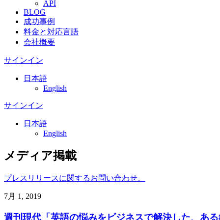
API
BLOG
成功事例
料金と対応言語
会社概要
サインイン
日本語
English
サインイン
日本語
English
メディア掲載
プレスリリースに関するお問い合わせ。
7月 1, 2019
週刊現代「英語の悩みをビジネスで解決した、ある