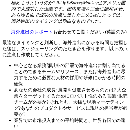
極めようというのか? Bit.lyやSurveyMonkeyはアメリカ国
内で大成功した企業です。国内市場を完全に飽和させ、
あらゆる面で成功の頂点に達したこの2社にとっては、
海外進出のタイミングは明白なものでした。
海外進出のレポート
も合わせてご覧ください (英語のみ)
最適なタイミングと判断し、海外進出にかかる時間も把握し
た後は、スケジューリングのたたき台を作ります。以下の点
に注意し作成してください。
中心となる業務部以外の部署で海外進出に割り当てる
ことのできるチームやリソース、または海外進出に尽
力するために必要な人材の採用や研修にかかる時間の
確保
あなたの会社の成長･展開を促進させるものとは? 大企
業をターゲットするためにロバスト性のある営業･販売
チームが必要か? それとも、大幅な現地マーケティン
グ?あなたのプロダクトやサービスに現地の担当者が必
要か?
業界での市場投入までの平均時間と、世界各国での違
い