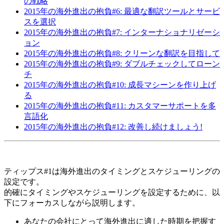
の戦略
2015年の海外進出の抱負#6: 最適な翻訳ツールとサービ
スを選択
2015年の海外進出の抱負#7: インターナショナリゼーシ
ョン
2015年の海外進出の抱負#8: クリーンな翻訳を目指して
2015年の海外進出の抱負#9: ダブルチェックしてローン
チ
2015年の海外進出の抱負#10: 成長マシーンを作り上げ
る
2015年の海外進出の抱負#11: カスタマーサポートを多
言語化
2015年の海外進出の抱負#12: 改善し続けましょう!
ティップス#1は海外進出のタイミングとスケジューリングの
設定です。
的確にタイミングやスケジューリングを設定するために、以
下にフォーカスしながら説明します。
あなたの会社にとって海外進出に適した時期を把握す