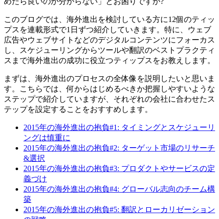
めたら良いのか分からない」とお困りですか?
このブログでは、海外進出を検討している方に12個のティッ
プスを連載形式で1日ずつ紹介していきます。特に、ウェブ
広告やウェブサイトなどのデジタルコンテンツにフォーカス
し、スケジューリングからツールや翻訳のベストプラクティ
スまで海外進出の成功に役立つティップスをお教えします。
まずは、海外進出のプロセスの全体像を説明したいと思いま
す。こちらでは、何からはじめるべきか把握しやすいような
ステップで紹介していますが、それぞれの会社に合わせたス
テップを設定することをおすすめします。
2015年の海外進出の抱負#1: タイミングとスケジューリ
ングは慎重に
2015年の海外進出の抱負#2: ターゲット市場のリサーチ
&選択
2015年の海外進出の抱負#3: プロダクトやサービスの定
義づけ
2015年の海外進出の抱負#4: グローバル志向のチーム構
築
2015年の海外進出の抱負#5: 翻訳とローカリゼーション