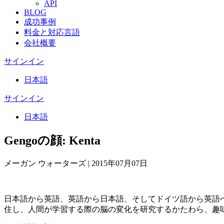
API
BLOG
成功事例
料金と対応言語
会社概要
サインイン
日本語
サインイン
日本語
Gengoの顔: Kenta
メーガン ウォーターズ
|
2015年07月07日
日本語から英語、英語から日本語、そしてドイツ語から英語へ
住し、人間が学習する際の脳の変化を研究するかたわら、趣