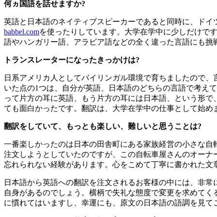
何ヵ国語を話せますか?
英語と日本語のネイティブスピーカーであると同時に、ドイ
babbel.com
を使ったりしています。大学在学中に少しだけです
語やハンガリー語、アラビア語などの全く違った言語にも挑
トランスレーターになったきっかけは?
日系アメリカ人としてバイリンガル環境で育ちましたので、
いた点の1つは、自分が英語、日本語のどちらの言語で考え
って片方の耳に英語、もう片方の耳には日本語、という形で
ても面白かったです。翻訳は、大学在学中の仕事として始め
翻訳をしていて、もっとも楽しい、難しいと思うことは?
一番楽しかったのは日本の田舎町にある家族経営の小さな自
注文しようとしていたのですが、この自転車屋さんのオーナ
忘れられない経験があります。心をこめて丁寧に書かれた文
日本語から英語への翻訳を注文されるお客様の中には、非常
自身があるのでしょう。横柄で失礼な態度で変更を求めてく
に慣れてはいますし、幸運にも、原文の日本語の語調を見て