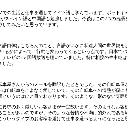
ツでの生活と仕事を通してドイツ語も学んでいます。ポッドキ
がスペイン語と中国語も勉強しました。今後はこの2つの言語
戦してみたいと思っています。
言語自体はもちろんのこと、言語がいかに私達人間の世界観を
ているかによって、行動も変わってくるという点です。日本で
、テレビの2ヵ国語放送を聴いていました。特に相撲の生中継
ました。
転車屋さんからのメールを翻訳したときでした。その自転車屋
ーは自転車をこよなく愛していて、その自転車への情熱が僕に
章というのはひと目でわかります。そのような、形のない雰囲
に要求の多く厳しいお客さまが一定数います。そのようなお客
ることが多いのですが、そのような苦情や不満は的外れである
こういうタイプのお客様を避けて仕事を選べるようになったと